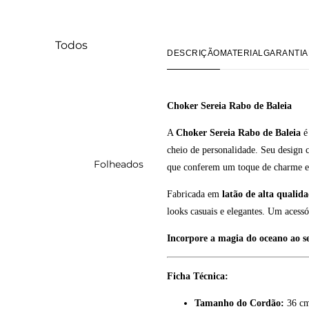
Kits
Colares
Todos
DESCRIÇÃO
MATERIAL
GARANTIA
Brincos
Berloques Smilinguido
Berloques
Brincos Smilinguido
Escapulário
Choker Sereia Rabo de Baleia
Pingentes Smilinguido
Pingentes
A
Choker Sereia Rabo de Baleia
é 
Pulseiras Smilinguido
Pulseiras
cheio de personalidade. Seu design c
Folheados
que conferem um toque de charme e
Coritiba
Fabricada em
latão de alta qualid
Todos
looks casuais e elegantes. Um acess
Brincos
Incorpore a magia do oceano ao se
Berloques
Colares
Ficha Técnica:
Pingentes
Tamanho do Cordão:
36 cm