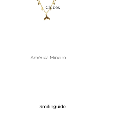
Clubes
América Mineiro
Todos
Brincos
Berloques
Colares
Smilinguido
Pingentes
Atlético Mineiro
Todos