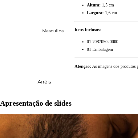
Altura:
1,5 cm
Cruzeiro
Largura:
1,6 cm
Todos
Itens Inclusos:
Masculina
Kits
Berloques
01 708705020000
01 Embalagem
Brincos
Broches
Atenção:
As imagens dos produtos po
Colares
Anéis
Escapulário
Cordões
Pingentes
Apresentação de slides
Pulseiras
Pulseiras
Brincos
Palmeiras
Pingentes
Todos
Coleções