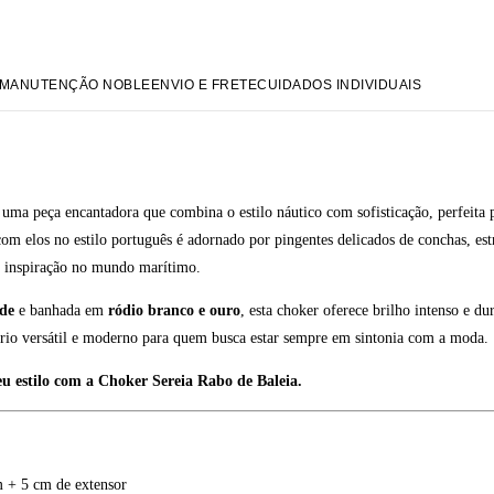
MANUTENÇÃO NOBLE
ENVIO E FRETE
CUIDADOS INDIVIDUAIS
uma peça encantadora que combina o estilo náutico com sofisticação, perfeita 
om elos no estilo português é adornado por pingentes delicados de conchas, estr
 inspiração no mundo marítimo.
ade
e banhada em
ródio branco e ouro
, esta choker oferece brilho intenso e d
ório versátil e moderno para quem busca estar sempre em sintonia com a moda.
u estilo com a Choker Sereia Rabo de Baleia.
 + 5 cm de extensor