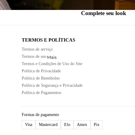
Pingentes
Times
Anéis
América Mineiro
Complete seu look
Brincos
Sport Club do
Atlético Mineiro
Recife
Berloques
Cruzeiro
Todos
Colares
TERMOS E POLÍTICAS
Coritiba
Berloques
Escapulários
Termos de serviço
Palmeiras
Brincos
Pingentes
Termos de uso
Mais
Santos
Colares
Termos e Condições de Uso do Site
Pulseiras
Política de Privacidade
Sport Club do
Escapulários
Solitários
Politica de Reembolso
Recife
Pingentes
Política de Segurança e Privacidade
Pulseiras
Política de Pagamentos
Formas de pagamento
Visa
Mastercard
Elo
Amex
Pix